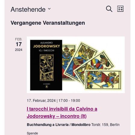
Anstehende
V
V
S
L
u
i
D
e
c
Vergangene Veranstaltungen
e
s
h
a
t
r
e
e
t
r
FEB.
a
u
17
a
2024
m
n
w
s
n
ä
t
h
s
l
a
t
e
l
n
17. Februar, 2024 | 17:00
-
19:00
a
t
.
I tarocchi invisibili da Calvino a
Jodorowsky – incontro (It)
u
l
Buchhandlung a Livraria / Mondolibro
Torstr. 159, Berlin
n
Spende