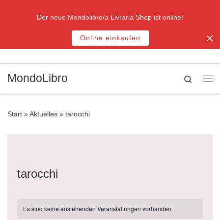
Zum Inhalt springen
Der neue Mondolibro/a Livraria Shop ist online!
Online einkaufen
MondoLibro
Search
Me
Start
»
Aktuelles
»
tarocchi
tarocchi
Es sind keine anstehenden Veranstaltungen vorhanden.