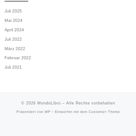
t
Juli 2025
e
Mai 2024
April 2024
n
Juli 2022
,
März 2022
Februar 2022
N
Juli 2021
a
v
i
© 2026
MondoLibro
– Alle Rechte vorbehalten
Präsentiert von
WP
– Entworfen mit dem
Customizr-Theme
g
a