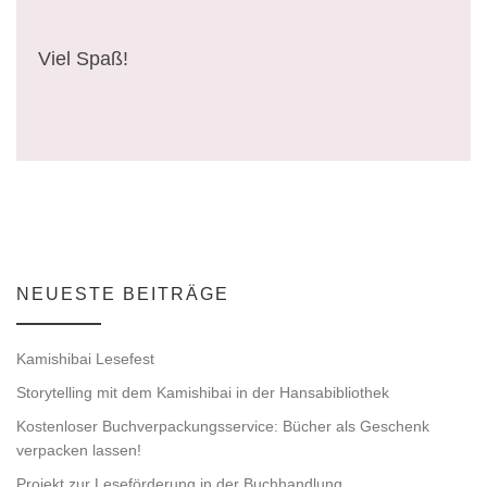
t
g
u
A
Viel Spaß!
n
n
s
g
i
e
c
n
h
t
S
NEUESTE BEITRÄGE
e
u
Kamishibai Lesefest
n
c
Storytelling mit dem Kamishibai in der Hansabibliothek
-
Kostenloser Buchverpackungsservice: Bücher als Geschenk
h
N
verpacken lassen!
a
Projekt zur Leseförderung in der Buchhandlung