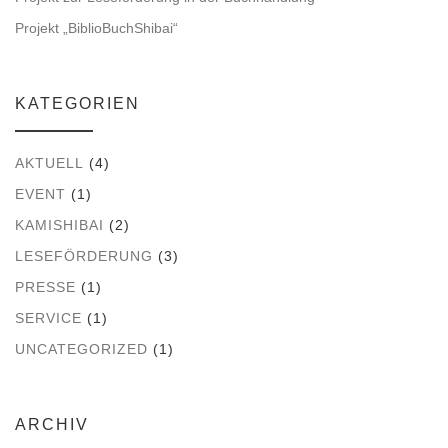
e
v
Projekt „BiblioBuchShibai“
u
i
n
g
KATEGORIEN
a
d
AKTUELL
(4)
t
A
EVENT
(1)
i
KAMISHIBAI
(2)
n
o
LESEFÖRDERUNG
(3)
s
n
PRESSE
(1)
SERVICE
(1)
i
UNCATEGORIZED
(1)
c
h
ARCHIV