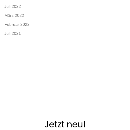
g
Juli 2022
a
März 2022
t
Februar 2022
Juli 2021
i
o
n
Jetzt neu!