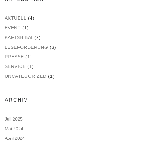
h
AKTUELL
(4)
t
EVENT
(1)
e
KAMISHIBAI
(2)
LESEFÖRDERUNG
(3)
n
PRESSE
(1)
,
SERVICE
(1)
UNCATEGORIZED
(1)
N
a
ARCHIV
v
Juli 2025
i
Mai 2024
April 2024