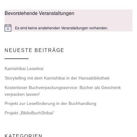
h
N
t
Bevorstehende Veranstaltungen
a
e
a
v
Es sind keine anstehenden Veranstaltungen vorhanden.
H
u
l
i
i
n
w
n
t
g
e
NEUESTE BEITRÄGE
i
s
a
d
u
Kamishibai Lesefest
t
A
n
Storytelling mit dem Kamishibai in der Hansabibliothek
i
Kostenloser Buchverpackungsservice: Bücher als Geschenk
n
g
o
verpacken lassen!
s
e
n
Projekt zur Leseförderung in der Buchhandlung
Projekt „BiblioBuchShibai“
i
n
c
KATEGORIEN