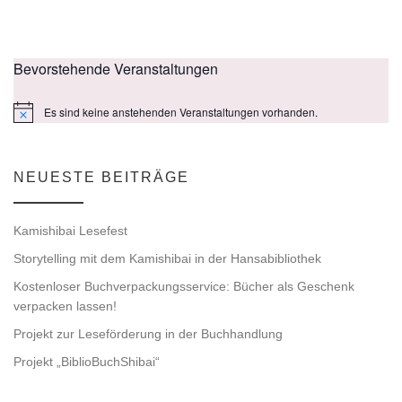
S
a
e
u
n
n
Bevorstehende Veranstaltungen
c
s
-
Es sind keine anstehenden Veranstaltungen vorhanden.
h
N
t
H
i
a
n
e
a
w
e
NEUESTE BEITRÄGE
v
i
u
l
s
i
Kamishibai Lesefest
n
t
g
Storytelling mit dem Kamishibai in der Hansabibliothek
a
d
u
Kostenloser Buchverpackungsservice: Bücher als Geschenk
verpacken lassen!
t
A
n
Projekt zur Leseförderung in der Buchhandlung
i
n
Projekt „BiblioBuchShibai“
g
o