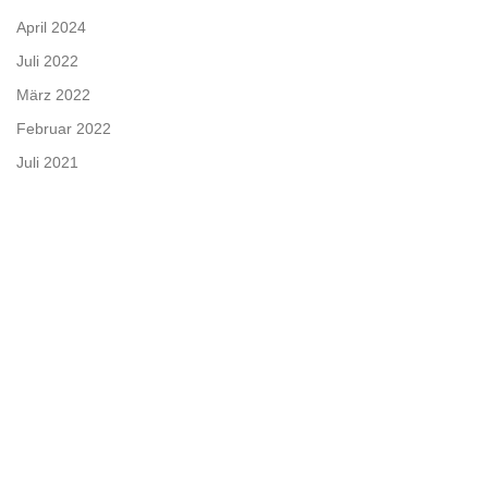
v
April 2024
Juli 2022
i
März 2022
g
Februar 2022
Juli 2021
a
t
i
o
n