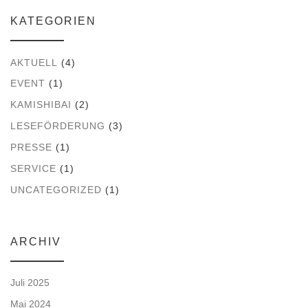
s
e
n
KATEGORIEN
i
n
AKTUELL
(4)
c
EVENT
(1)
h
KAMISHIBAI
(2)
LESEFÖRDERUNG
(3)
t
PRESSE
(1)
e
SERVICE
(1)
UNCATEGORIZED
(1)
n
,
ARCHIV
N
Juli 2025
a
Mai 2024