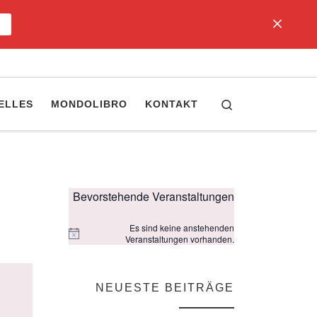
Search
ELLES
MONDOLIBRO
KONTAKT
Bevorstehende Veranstaltungen
Es sind keine anstehenden
H
Veranstaltungen vorhanden.
i
n
w
e
NEUESTE BEITRÄGE
i
s