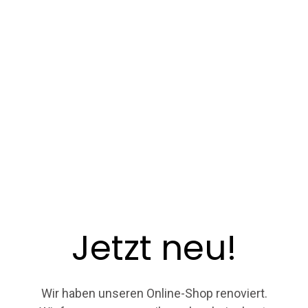
n
n
n
n
,
,
,
,
Jetzt neu!
Wir haben unseren Online-Shop renoviert.