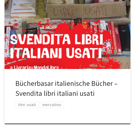
grande svendita libri italiani usati narrativa *saggistica * dizionari *
cucina* storia* classici * gialli troverete libri per 1€ / 2€ fino a
massimo 10€ La maggior parte dei libri sará esposta fuori
Ausververkauf unsere gebrauchte italienische Bücher viele Bücher
werden draussen ausgestellt also ran an die Kisten !
Bücherbasar italienische Bücher –
Svendita libri italiani usati
libri usati
mercatino