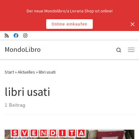
Zum Inhalt springen
Der neue Mondolibro/a Livraria Shop ist online!
Online einkaufen
MondoLibro
Search
Me
Start
»
Aktuelles
»
libri usati
libri usati
1 Beitrag