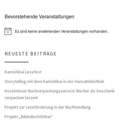
Bevorstehende Veranstaltungen
Es sind keine anstehenden Veranstaltungen vorhanden.
H
i
n
w
e
NEUESTE BEITRÄGE
i
s
Kamishibai Lesefest
Storytelling mit dem Kamishibai in der Hansabibliothek
Kostenloser Buchverpackungsservice: Bücher als Geschenk
verpacken lassen!
Projekt zur Leseförderung in der Buchhandlung
Projekt „BiblioBuchShibai“