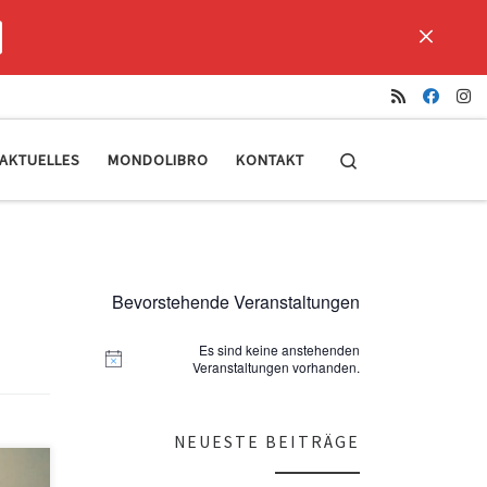
Search
AKTUELLES
MONDOLIBRO
KONTAKT
Bevorstehende Veranstaltungen
Es sind keine anstehenden
H
Veranstaltungen vorhanden.
i
n
w
e
NEUESTE BEITRÄGE
i
s