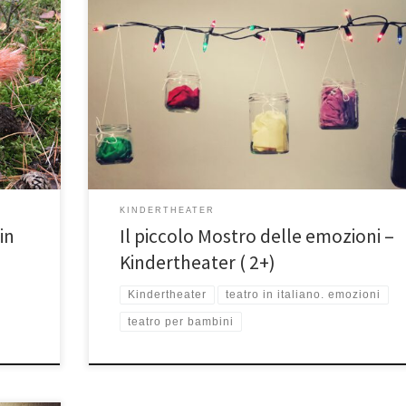
er
Dal libro al teatro — Von Buch zum Theater 2022 Zenobia
loro
Theater & Koffer Theater presentano un classico della
ndi
letteratura per l’infanzia: „IL piccolo Mostro delle emozion
a della
con Veronica Compagnone e Sara Calvario Piccolo mostro
 un
„Oggi mi sento molto confuso, sono di umore strano.“Bam
„Ti aiuto io! Facciamo il gioco […]
KINDERTHEATER
in
Il piccolo Mostro delle emozioni –
Kindertheater ( 2+)
Kindertheater
teatro in italiano. emozioni
teatro per bambini