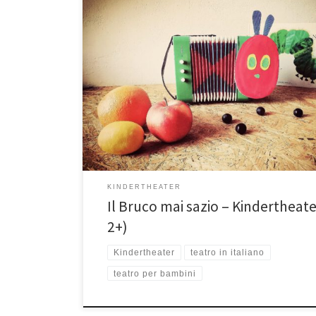
Dal libro al teatro — Von Buch zum Theater 2022 Zeno
Theater & Koffer Theater presentano un classico della
letteratura per l’infanzia: „Il Bruco mai sazio“ – con Ve
Compagnone e Sara Calvario Liberamente tratto dal lib
bruco Maisazio‚ di Eric Carle (Mondadori Editore) è sta
tradotto in 62 […]
KINDERTHEATER
Il Bruco mai sazio – Kindertheate
2+)
Kindertheater
teatro in italiano
teatro per bambini