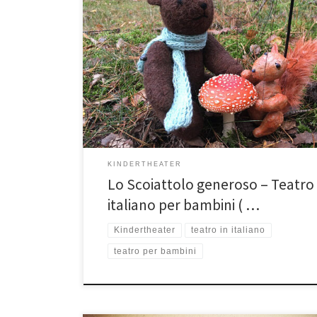
Il Teatrino degli Errori* vi invita in una magica foresta p
accompagnare Veverky lo scoiattolo, Medvi l’orso ed i 
amici nel susseguirsi delle stagioni con i loro piccoli gra
problemi da risolvere. Scopriremo insieme l’importanz
generosità e la gioia l’amicizia. Il Teatrino degli Errori è
piccolo teatro […]
KINDERTHEATER
Lo Scoiattolo generoso – Teatro 
italiano per bambini ( …
Kindertheater
teatro in italiano
teatro per bambini